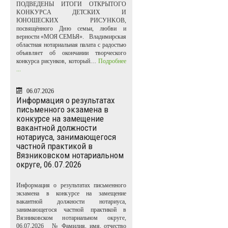
ПОДВЕДЕНЫ ИТОГИ ОТКРЫТОГО
KOHKУPCA ДЕТСКИХ И
ЮНОШЕСКИХ PИCУHKOB,
посвящённого Дню семьи, любви и
верности «МОЯ СЕМЬЯ». Владимирская
областная нотариальная палата с радостью
объявляет об окончании творческого
конкурса рисунков, который…
Подробнее
...
06.07.2026
Информация о результатах
письменного экзамена в
конкурсе на замещение
вакантной должности
нотариуса, занимающегося
частной практикой в
Вязниковском нотариальном
округе, 06.07.2026
Информация о результатах письменного
экзамена в конкурсе на замещение
вакантной должности нотариуса,
занимающегося частной практикой в
Вязниковском нотариальном округе,
06.07.2026 № Фамилия, имя, отчество