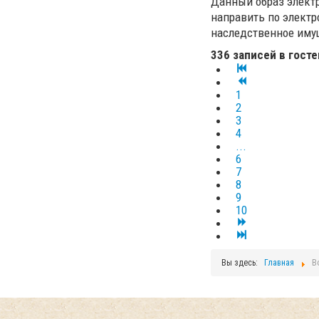
Данный образ элект
направить по электр
наследственное иму
336 записей в госте
1
2
3
4
...
6
7
8
9
10
Вы здесь:
Главная
В