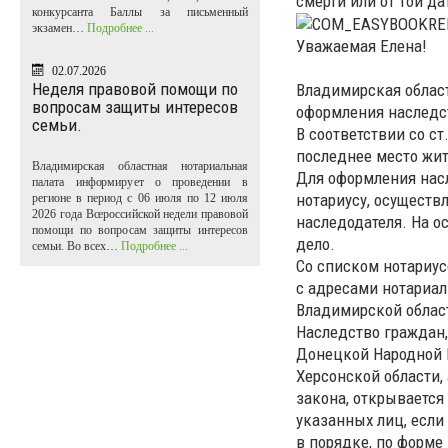
смерти или от той д
конкурсанта Баллы за письменный
экзамен…
Подробнее ...
Уважаемая Елена!
02.07.2026
Неделя правовой помощи по
Владимирская област
вопросам защиты интересов
оформления наследс
семьи.
В соответствии со с
последнее место жит
Владимирская областная нотариальная
Для оформления нас
палата информирует о проведении в
нотариусу, осуществ
регионе в период с 06 июля по 12 июля
2026 года Всероссийской недели правовой
наследодателя. На о
помощи по вопросам защиты интересов
дело.
семьи. Во всех…
Подробнее ...
Со списком нотариус
с адресами нотариал
Владимирской областн
Наследство граждан,
Донецкой Народной Р
Херсонской области,
закона, открывается
указанных лиц, если
в порядке, по форме