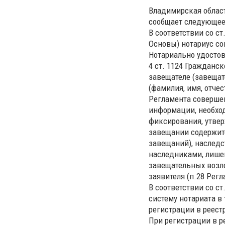
Владимирская област
сообщает следующее
В соответствии со с
Основы) нотариус со
Нотариально удостов
4 ст. 1124 Гражданск
завещателе (завещат
(фамилия, имя, отчест
Регламента соверше
информации, необход
фиксирования, утвер
завещании содержит
завещаний), наслед
наследниками, лишен
завещательных возло
заявителя (п.28 Регл
В соответствии со с
систему нотариата в
регистрации в реес
При регистрации в 