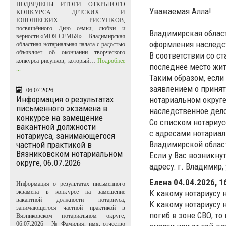
ПОДВЕДЕНЫ ИТОГИ ОТКРЫТОГО
Уважаемая Алла!
KOHKУPCA ДЕТСКИХ И
ЮНОШЕСКИХ PИCУHKOB,
посвящённого Дню семьи, любви и
Владимирская област
верности «МОЯ СЕМЬЯ». Владимирская
оформления наследс
областная нотариальная палата с радостью
объявляет об окончании творческого
В соответствии со с
конкурса рисунков, который…
Подробнее
последнее место жит
...
Таким образом, если
заявлением о принят
06.07.2026
Информация о результатах
нотариальном округе
письменного экзамена в
наследственное дело
конкурсе на замещение
Со списком нотариус
вакантной должности
с адресами нотариал
нотариуса, занимающегося
Владимирской областн
частной практикой в
Вязниковском нотариальном
Если у Вас возникну
округе, 06.07.2026
адресу: г. Владимир, 
Елена
04.04.2026, 1
Информация о результатах письменного
К какому нотариусу 
экзамена в конкурсе на замещение
вакантной должности нотариуса,
К какому нотариусу 
занимающегося частной практикой в
погиб в зоне СВО, то
Вязниковском нотариальном округе,
06.07.2026 № Фамилия, имя, отчество