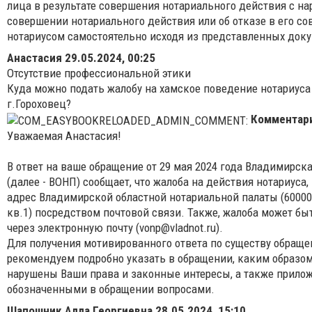
лица в результате совершения нотариального действия с на
совершении нотариального действия или об отказе в его 
нотариусом самостоятельно исходя из представленных док
Анастасия
29.05.2024, 00:25
Отсутствие профессиональной этики
Куда можно подать жалобу на хамское поведение нотариус
г.Гороховец?
Комментар
Уважаемая Анастасия!
В ответ на ваше обращение от 29 мая 2024 года Владимирск
(далее - ВОНП) сообщает, что жалоба на действия нотариуса
адрес Владимирской областной нотариальной палаты (600001,
кв.1) посредством почтовой связи. Также, жалоба может бы
через электронную почту (vonp@vladnot.ru).
Для получения мотивированного ответа по существу обраще
рекомендуем подробно указать в обращении, каким образо
нарушены Ваши права и законные интересы, а также прило
обозначенными в обращении вопросами.
Шапошник Алла Георгиевна
28.05.2024, 15:10