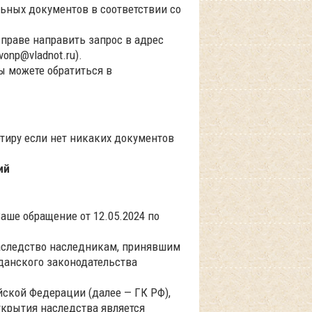
ьных документов в соответствии со
вправе направить запрос в адрес
vonp@vladnot.ru).
ы можете обратиться в
ртиру если нет никаких документов
ий
аше обращение от 12.05.2024 по
наследство наследникам, принявшим
жданского законодательства
йской Федерации (далее — ГК РФ),
ткрытия наследства является