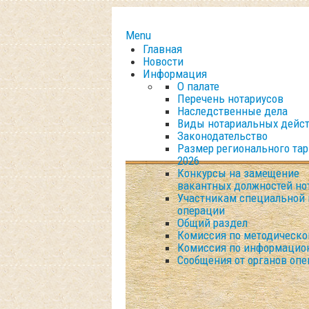
Menu
Главная
Новости
Информация
О палате
Перечень нотариусов
Наследственные дела
Виды нотариальных дейс
Законодательство
Размер регионального та
2026
Конкурсы на замещение
вакантных должностей но
Участникам специальной 
операции
Общий раздел
Комиссия по методическо
Комиссия по информацио
Сообщения от органов опе