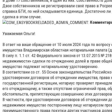
В доме 17 собственников, я один из них. Собственность дол
Двое собственников не регистрировали своё право в Росреест
справка БТИ, по ней складывается единица. Достаточно ли
сделка в этом случае.
Комментар
Уважаемая Ольга!
В ответ на ваше обращение от 10 июля 2024 года по вопрос
имущества Владимирская областная нотариальная палата (д
В силу п. 1.1 ст. 42 Федерального закона от 13.07.2015 № 2
недвижимости» сделки по отчуждению долей в праве обще
имущество подлежат нотариальному удостоверению.
В соответствии со ст. 55 Основ законодательства Российск
удостоверении договоров об отчуждении имущества, права 
государственной регистрации, нотариус проверяет принадл
его отчуждающему, а также отсутствие ограничений прав, 
обстоятельств, препятствующих совершению этих договоров
В частности, при удостоверении договоров об отчуждении д
недвижимое имущество постороннему лицу нотариусом про
преимущественного права покупки других участников долево