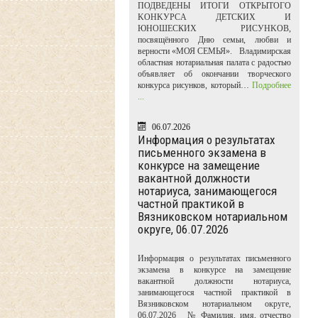
ПОДВЕДЕНЫ ИТОГИ ОТКРЫТОГО
KOHKУPCA ДЕТСКИХ И
ЮНОШЕСКИХ PИCУHKOB,
посвящённого Дню семьи, любви и
верности «МОЯ СЕМЬЯ». Владимирская
областная нотариальная палата с радостью
объявляет об окончании творческого
конкурса рисунков, который…
Подробнее
...
06.07.2026
Информация о результатах
письменного экзамена в
конкурсе на замещение
вакантной должности
нотариуса, занимающегося
частной практикой в
Вязниковском нотариальном
округе, 06.07.2026
Информация о результатах письменного
экзамена в конкурсе на замещение
вакантной должности нотариуса,
занимающегося частной практикой в
Вязниковском нотариальном округе,
06.07.2026 № Фамилия, имя, отчество