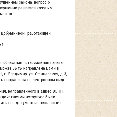
рушением закона, вопрос о
совершении решается каждым
ументов.
а Добрыниной , работающей
ий
ая областная нотариальная палата
, может быть направлена Вами в
 г. Владимир, ул. Офицерская, д.3,
ть направлена в электронном виде
ния, направленного в адрес ВОНП,
м действиями нотариуса были
жить все документы, связанные с