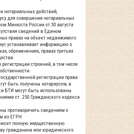
ми нотариальных действий,
усу для совершения нотариальных
зом Минюста России от 30 августа
отсутствия сведений в Едином
ных правах на объект недвижимого
риус устанавливает информацию о
ах, обременениях, правах третьих
ества.
 регистрации строений, в том числе
обственности.
 государственной регистрации права
гут быть получены нотариусом, в
вки БТИ могут быть использованы
ениями ст. 250 Гражданского кодекса
жны противоречить сведениям о
м из ЕГРН.
, несет полную имущественную
тву гражданина или юридического