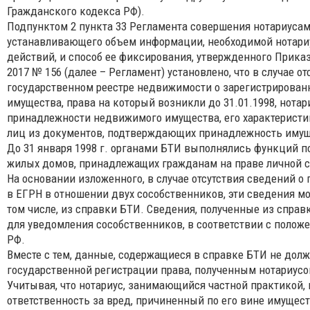
Гражданского кодекса РФ).
Подпунктом 2 пункта 33 Регламента совершения нотариуса
устанавливающего объем информации, необходимой нотари
действий, и способ ее фиксирования, утвержденного Прика
2017 № 156 (далее – Регламент) установлено, что в случае 
государственном реестре недвижимости о зарегистрирован
имущества, права на который возникли до 31.01.1998, нота
принадлежности недвижимого имущества, его характеристик
лиц из документов, подтверждающих принадлежность имущ
До 31 января 1998 г. органами БТИ выполнялись функций по
жилых домов, принадлежащих гражданам на праве личной с
На основании изложенного, в случае отсутствия сведений о
в ЕГРН в отношении двух сособственников, эти сведения мо
том числе, из справки БТИ. Сведения, полученные из спра
для уведомления сособственников, в соответствии с полож
РФ.
Вместе с тем, данные, содержащиеся в справке БТИ не дол
государственной регистрации права, полученным нотариусо
Учитывая, что нотариус, занимающийся частной практикой
ответственность за вред, причиненный по его вине имущес