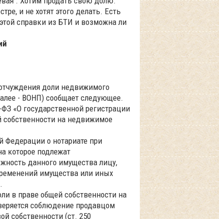
евая . Хотим продать свою долю.
ре, и не хотят этого делать. Есть
 этой справки из БТИ и возможна ли
ий
у отчуждения доли недвижимого
алее - ВОНП) сообщает следующее.
18-ФЗ «О государственной регистрации
й собственности на недвижимое
ой Федерации о нотариате при
на которое подлежат
ежность данного имущества лицу,
обременений имущества или иных
.
оли в праве общей собственности на
веряется соблюдение продавцом
й собственности (cт. 250