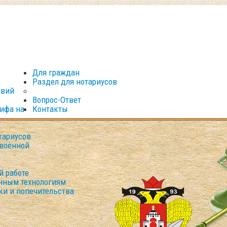
Для граждан
Раздел для нотариусов
твий
Вопрос-Ответ
рифа на
Контакты
тариусов
военной
й работе
нным технологиям
ки и попечительства