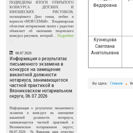
ПОДВЕДЕНЫ ИТОГИ ОТКРЫТОГО
Федоровна
KOHKУPCA ДЕТСКИХ И
ЮНОШЕСКИХ PИCУHKOB,
посвящённого Дню семьи, любви и
верности «МОЯ СЕМЬЯ». Владимирская
областная нотариальная палата с радостью
объявляет об окончании творческого
конкурса рисунков, который…
Подробнее
Кузнецова
...
Светлана
Анатольевна
06.07.2026
Информация о результатах
письменного экзамена в
конкурсе на замещение
вакантной должности
нотариуса, занимающегося
Вы здесь:
Главная
И
частной практикой в
Вязниковском нотариальном
округе, 06.07.2026
Информация о результатах письменного
экзамена в конкурсе на замещение
вакантной должности нотариуса,
занимающегося частной практикой в
Вязниковском нотариальном округе,
06.07.2026 № Фамилия, имя, отчество