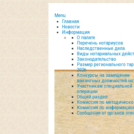
Menu
Главная
Новости
Информация
О палате
Перечень нотариусов
Наследственные дела
Виды нотариальных дейс
Законодательство
Размер регионального та
2026
Конкурсы на замещение
вакантных должностей но
Участникам специальной 
операции
Общий раздел
Комиссия по методическо
Комиссия по информацио
Сообщения от органов опе