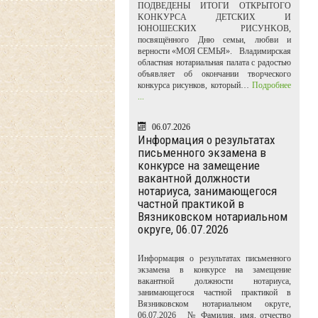
ПОДВЕДЕНЫ ИТОГИ ОТКРЫТОГО
KOHKУPCA ДЕТСКИХ И
ЮНОШЕСКИХ PИCУHKOB,
посвящённого Дню семьи, любви и
верности «МОЯ СЕМЬЯ». Владимирская
областная нотариальная палата с радостью
объявляет об окончании творческого
конкурса рисунков, который…
Подробнее
...
06.07.2026
Информация о результатах
письменного экзамена в
конкурсе на замещение
вакантной должности
нотариуса, занимающегося
частной практикой в
Вязниковском нотариальном
округе, 06.07.2026
Информация о результатах письменного
экзамена в конкурсе на замещение
вакантной должности нотариуса,
занимающегося частной практикой в
Вязниковском нотариальном округе,
06.07.2026 № Фамилия, имя, отчество