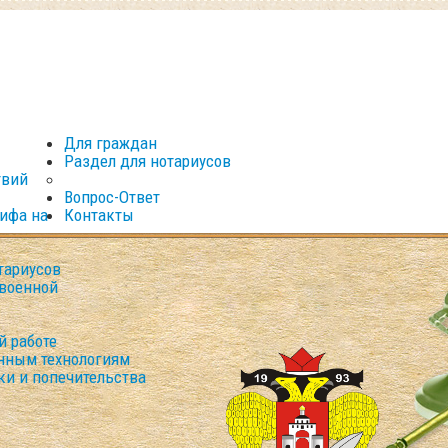
Для граждан
Раздел для нотариусов
твий
Вопрос-Ответ
рифа на
Контакты
тариусов
военной
й работе
нным технологиям
ки и попечительства