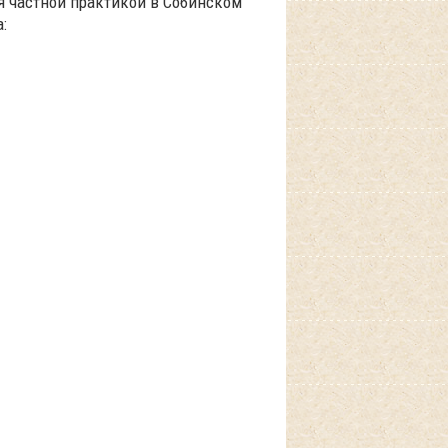
 частной практикой в Собинском
: