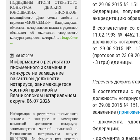
ПОДВЕДЕНЫ ИТОГИ ОТКРЫТОГО
от 29.06.2015 № 151
KOHKУPCA ДЕТСКИХ И
Федерации, получ
ЮНОШЕСКИХ PИCУHKOB,
аккредитацию образ
посвящённого Дню семьи, любви и
верности «МОЯ СЕМЬЯ». Владимирская
В соответствии со 
областная нотариальная палата с радостью
объявляет об окончании творческого
11.02.1993 № 4462-
конкурса рисунков, который…
Подробнее
должность нотариус
...
от 29.06.2015 № 1
(протокол от 23.08.
06.07.2026
Информация о результатах
- 3 (три) единицы.
письменного экзамена в
конкурсе на замещение
вакантной должности
Перечень документов
нотариуса, занимающегося
частной практикой в
В соответствии с 
Вязниковском нотариальном
должность нотариус
округе, 06.07.2026
от 29.06.2015 № 151
заявление (
приложен
Информация о результатах письменного
экзамена в конкурсе на замещение
- документа, удо
вакантной должности нотариуса,
Федерации;
занимающегося частной практикой в
Вязниковском нотариальном округе,
- документа о выс
06.07.2026 № Фамилия, имя, отчество